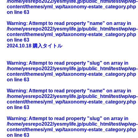
/home/yesrepo2022/yesmylife.jp/public_html/test/wp/wp-
content/themes/yml_wp/taxonomy-estate_category.php
on line
63
業種一覧
プレゼント紹介
Warning
: Attempt to read property "name" on array in
/home/yesrepo2022/yesmylife.jp/public_html/test/wp/wp-
会員登録
ログイン
content/themes/yml_wp/taxonomy-estate_category.php
on line
63
2024.10.18
購入タイトル
Warning
: Attempt to read property "slug" on array in
/home/yesrepo2022/yesmylife.jp/public_html/test/wp/wp-
content/themes/yml_wp/taxonomy-estate_category.php
on line
63
Warning
: Attempt to read property "name" on array in
/home/yesrepo2022/yesmylife.jp/public_html/test/wp/wp-
content/themes/yml_wp/taxonomy-estate_category.php
on line
63
Warning
: Attempt to read property "slug" on array in
/home/yesrepo2022/yesmylife.jp/public_html/test/wp/wp-
content/themes/yml_wp/taxonomy-estate_category.php
on line
63