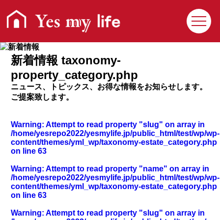
新着情報 taxonomy-
property_category.php
ニュース、トピックス、お得な情報をお知らせします。
ご提案致します。
回覧クイズ
プレゼント応募
Warning
: Attempt to read property "slug" on array in
/home/yesrepo2022/yesmylife.jp/public_html/test/wp/wp-
住まいの相談Q&A
利用操作Q&A
content/themes/yml_wp/taxonomy-estate_category.php
on line
63
Yesmylifeとは
お問い合わせ
Warning
: Attempt to read property "name" on array in
/home/yesrepo2022/yesmylife.jp/public_html/test/wp/wp-
content/themes/yml_wp/taxonomy-estate_category.php
on line
63
Warning
: Attempt to read property "slug" on array in
物件検索
会社検索